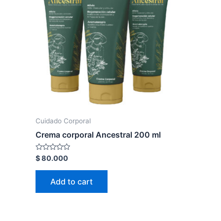
Cuidado Corporal
Crema corporal Ancestral 200 ml
Rated
$
80.000
0
out
of
Add to cart
5